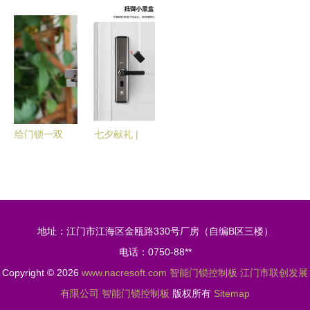
互联车载警
术在智能门
锁不锈钢设
门锁闪耀广
用产品入选
锁控制板领
备转舌锁及
州安博会，
2020年安
域的现状与
智能门锁控
智能控制板
徽省首台套
挑战
制板介绍
引领行业创
重大技术装
新
备名单
给门锁一双
七夕献礼 |
慧眼 Aqara
宅邦智能门
全自动智能
锁，让心为
猫眼锁
彼此而锁
H100的智
地址：江门市江海区金瓯路330号厂房（自编B区三楼）
能门锁控制
电话：0750-88**
板解析
Copyright © 2026
www.nacresoft.com
智能门锁控制板
江门市联创发展
有限公司
智能门锁控制板
版权所有
Sitemap