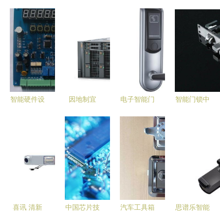
智能硬件设
因地制宜
电子智能门
智能门锁中
备助力智慧
戴尔联手
锁 批发、
的霸王锁体
城市建设
AMD开启
供应、厂家
结构、功能
蓝牙与一体
企业级数据
及控制板解
与应用详解
机技术应用
中心新时
析
探析
代，赋能智
能门锁控制
板
喜讯 清新
中国芯片技
汽车工具箱
思谱乐智能