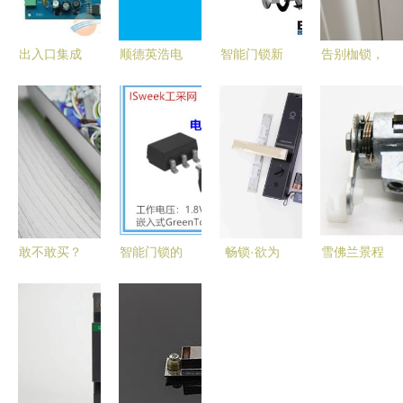
出入口集成
顺德英浩电
智能门锁新
告别枷锁，
控制板 驱
子 智能门
花样 人脸
智慧操控
动智能停车
锁控制板的
识别技术如
——华为智
场与智能门
创新与核心
何让开门变
选VOC智能
锁系统的核
价值
得如此简单
门锁S指纹
心
锁深度测评
敢不敢买？
智能门锁的
畅锁·欲为
雪佛兰景程
那些几百块
核心守护者
欧瑞博智能
智能门锁控
的智能门锁
抗干扰低功
门锁S2控
制板全新副
控制板揭秘
耗触摸感应
制板带来的
厂选择指南
芯片与智能
安全与智能
控制板的协
新体验