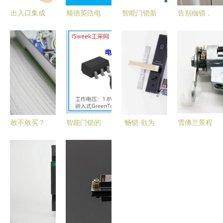
出入口集成
顺德英浩电
智能门锁新
告别枷锁，
控制板 驱
子 智能门
花样 人脸
智慧操控
动智能停车
锁控制板的
识别技术如
——华为智
场与智能门
创新与核心
何让开门变
选VOC智能
锁系统的核
价值
得如此简单
门锁S指纹
心
锁深度测评
敢不敢买？
智能门锁的
畅锁·欲为
雪佛兰景程
那些几百块
核心守护者
欧瑞博智能
智能门锁控
的智能门锁
抗干扰低功
门锁S2控
制板全新副
控制板揭秘
耗触摸感应
制板带来的
厂选择指南
芯片与智能
安全与智能
控制板的协
新体验
同进化