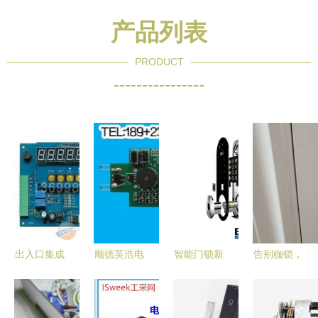
产品列表
PRODUCT
----------------
出入口集成
顺德英浩电
智能门锁新
告别枷锁，
控制板 驱
子 智能门
花样 人脸
智慧操控
动智能停车
锁控制板的
识别技术如
——华为智