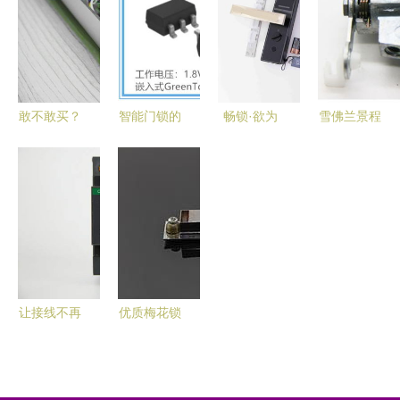
场与智能门
创新与核心
何让开门变
选VOC智能
锁系统的核
价值
得如此简单
门锁S指纹
心
锁深度测评
敢不敢买？
智能门锁的
畅锁·欲为
雪佛兰景程
那些几百块
核心守护者
欧瑞博智能
智能门锁控
的智能门锁
抗干扰低功
门锁S2控
制板全新副
控制板揭秘
耗触摸感应
制板带来的
厂选择指南
芯片与智能
安全与智能
控制板的协
新体验
同进化
让接线不再
优质梅花锁
繁琐 科力
与电柜锁推
屋智能家居
荐——聚焦
模块套装
高要市金利