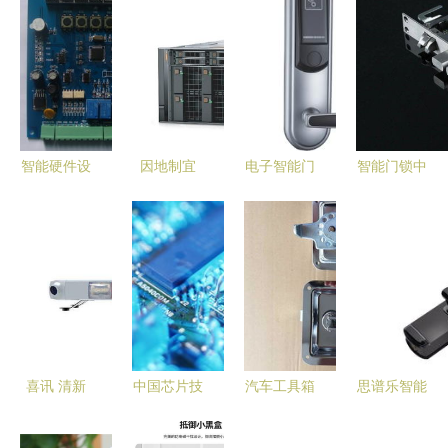
智能硬件设
因地制宜
电子智能门
智能门锁中
备助力智慧
戴尔联手
锁 批发、
的霸王锁体
城市建设
AMD开启
供应、厂家
结构、功能
蓝牙与一体
企业级数据
及控制板解
与应用详解
机技术应用
中心新时
析
探析
代，赋能智
能门锁控制
板
喜讯 清新
中国芯片技
汽车工具箱
思谱乐智能
互联车载警
术在智能门
锁不锈钢设
门锁闪耀广
用产品入选
锁控制板领
备转舌锁及
州安博会，