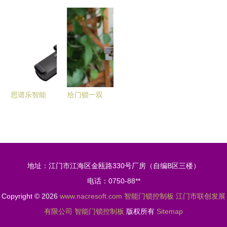
结构、功能
用产品入选
锁控制板领
备转舌锁及
与应用详解
2020年安
域的现状与
智能门锁控
徽省首台套
挑战
制板介绍
重大技术装
备名单
思谱乐智能
给门锁一双
门锁闪耀广
慧眼 Aqara
州安博会，
全自动智能
智能控制板
猫眼锁
引领行业创
H100的智
地址：江门市江海区金瓯路330号厂房（自编B区三楼）
新
能门锁控制
电话：0750-88**
板解析
Copyright © 2026
www.nacresoft.com
智能门锁控制板
江门市联创发展
有限公司
智能门锁控制板
版权所有
Sitemap