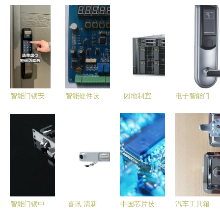
智能门锁安
智能硬件设
因地制宜
电子智能门
全吗？如何
备助力智慧
戴尔联手
锁 批发、
选购？先搞
城市建设
AMD开启
供应、厂家
清这5点
蓝牙与一体
企业级数据
及控制板解
（重点关注
机技术应用
中心新时
析
控制板）
探析
代，赋能智
能门锁控制
板
智能门锁中
喜讯 清新
中国芯片技
汽车工具箱
的霸王锁体
互联车载警
术在智能门
锁不锈钢设