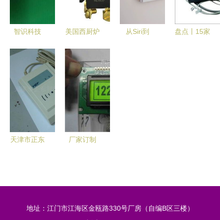
作用
智识科技
美国西厨炉
从Siri到
盘点丨15家
以“芯”驱
具原厂零配
Jarvis 基于
智能养老热
动，开启智
件 高品质
绿米Aqara
门产品与解
能门锁新时
保障与超值
的智能门锁
决方案 聚
代
之选
控制板实现
焦智能门锁
全屋智能家
控制板核心
居体验分享
科技
天津市正东
厂家订制
智能卡 专
段码式液晶
业门禁读卡
显示屏价格
器与智能门
锁控制板产
地址：江门市江海区金瓯路330号厂房（自编B区三楼）
品概览