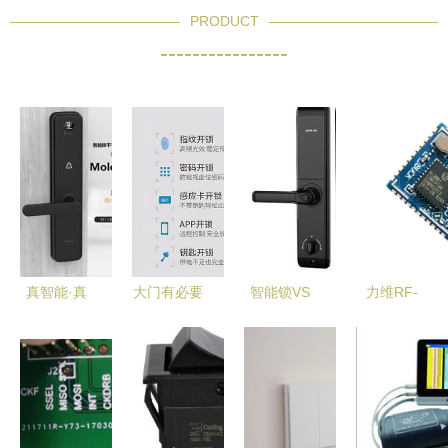
PRODUCT
----------------
真智能·真
大门有必要
智能锁VS
力维RF-
安全 摩洛
换指纹锁
机械锁 便
1550-20智
克M1智能
吗？智能门
捷与安全的
能感应锁
指纹门锁深
锁真的比传
进化，剖析
技术核心与
度评测
统门锁安全
智能门锁控
智能门锁控
吗？
制板的核心
制板解析