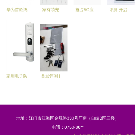
制板为例
与智能门锁
华为首款鸿
家有萌宠
抢占5G应
评测 开启
控制板集成
蒙智能门锁
智能门锁与
用市场先机
解锁新方
应用
开启智慧生
洗浴后的偶
以智能门锁
式，让生活
活新篇章
像包袱
控制板为例
由繁变简
的突破口
——中兴智
能门锁体验
聚焦智能门
锁控制板
家用电子防
首发评测 |
盗门锁价格
手把手教你
与智能门锁
安装欧瑞博
控制板介绍
智能门锁
S2，家电
地址：江门市江海区金瓯路330号厂房（自编B区三楼）
智能联动超
电话：0750-88**
便捷