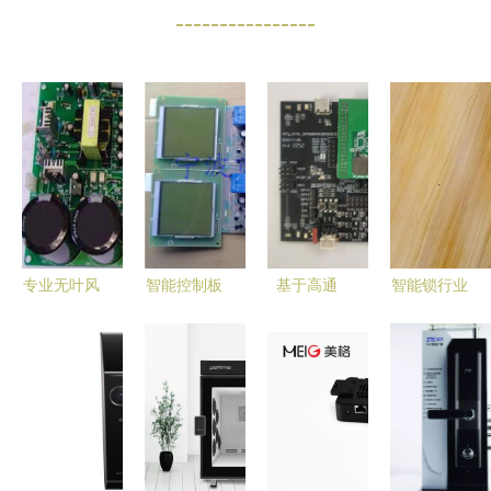
----------------
专业无叶风
智能控制板
基于高通
智能锁行业
扇控制板
在现代安防
QCC3056
展望 行业
SMT贴片与
中的应用
加立锜
洗牌与智能
DIP插件加
——以宁波
RT6160A
门锁控制板
工解决方案
市鄞州鄞江
之多功能
的未来
鸿微电子厂
TWS耳机
智能门锁控
充电仓方案